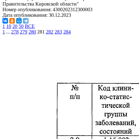
Правительства Кировской области"
Номер опубликования:
4300202312300003
Дата опубликования:
30.12.2023
1
10
20
50
ВСЕ
1
...
278
279
280
281
282
283
284