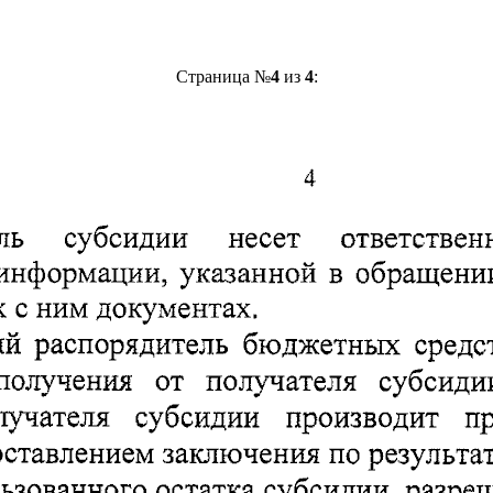
Страница №
4
из
4
: