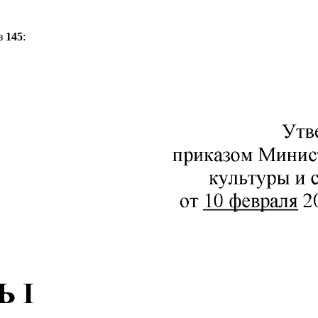
з
145
: