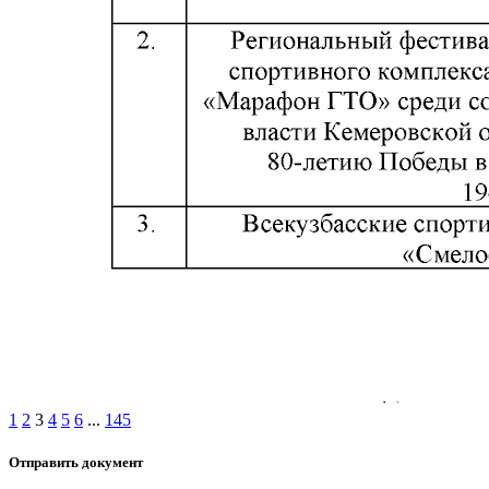
1
2
3
4
5
6
...
145
Отправить документ