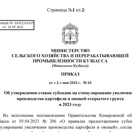
Страница №
1
из
2
: