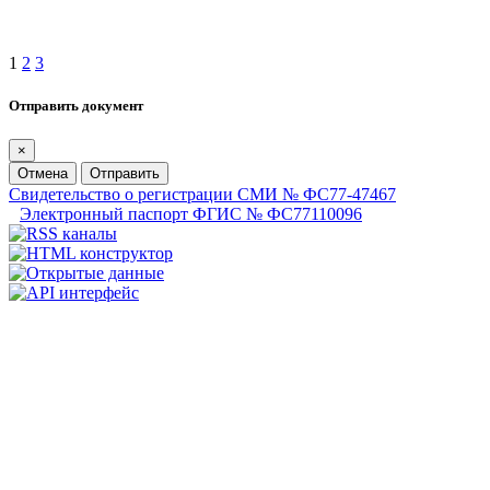
1
2
3
Отправить документ
×
Отмена
Отправить
Свидетельство о регистрации СМИ № ФС77-47467
Электронный паспорт ФГИС № ФС77110096