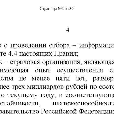
Страница №
4
из
30
: