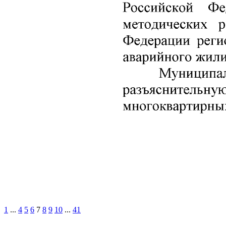
1
...
4
5
6
7
8
9
10
...
41