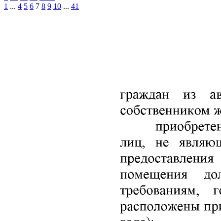
1
...
4
5
6
7
8
9
10
...
41