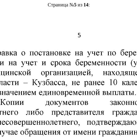
Страница №
5
из
14
: