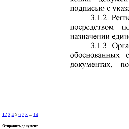
1
2
3
4
5
6
7
8
...
14
Отправить документ