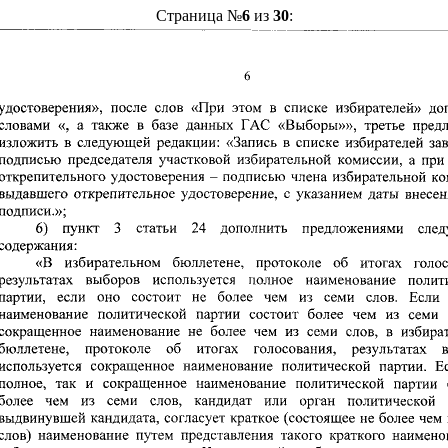
Страница №
6
из
30
: