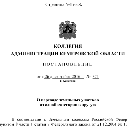
Страница №
1
из
3
: