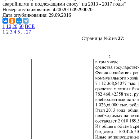
аварийными и подлежащими сносу" на 2013 - 2017 годы"
Номер опубликования:
4200201609290020
Дата опубликования:
29.09.2016
1
10
20
50
ВСЕ
1
2
3
4
5
...
27
Страница №
2
из
27
: