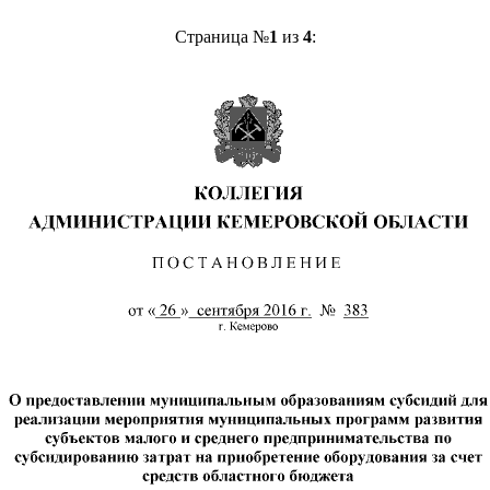
Страница №
1
из
4
: