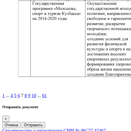
1
...
4
5
6
7
8
9
10
...
61
Отправить документ
×
Отмена
Отправить
Свидетельство о регистрации СМИ № ФС77-47467