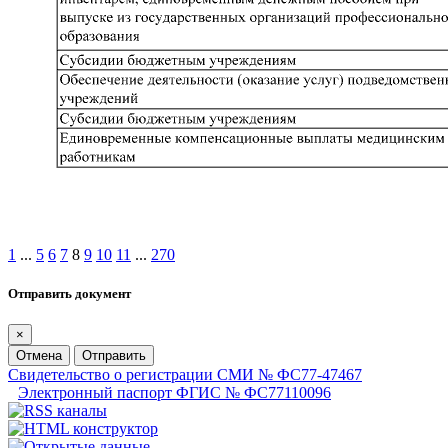
1
...
5
6
7
8
9
10
11
...
270
Отправить документ
×
Отмена
Отправить
Свидетельство о регистрации СМИ № ФС77-47467
Электронный паспорт ФГИС № ФС77110096