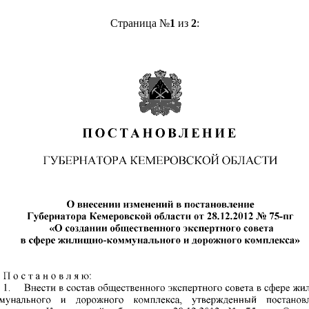
Страница №
1
из
2
: