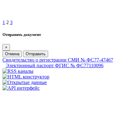
1
2
3
Отправить документ
×
Отмена
Отправить
Свидетельство о регистрации СМИ № ФС77-47467
Электронный паспорт ФГИС № ФС77110096