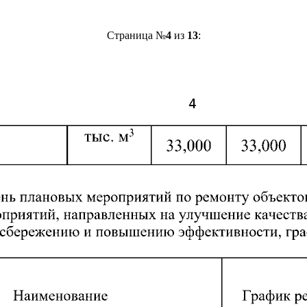
Страница №
4
из
13
: