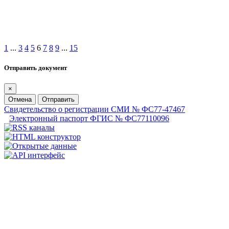
1
...
3
4
5
6
7
8
9
...
15
Отправить документ
×
Отмена
Отправить
Свидетельство о регистрации СМИ № ФС77-47467
Электронный паспорт ФГИС № ФС77110096