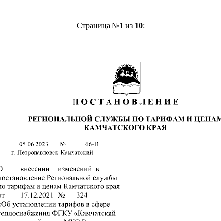
Страница №
1
из
10
: