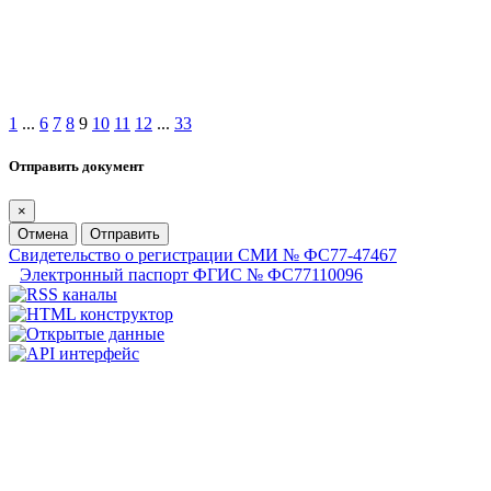
1
...
6
7
8
9
10
11
12
...
33
Отправить документ
×
Отмена
Отправить
Свидетельство о регистрации СМИ № ФС77-47467
Электронный паспорт ФГИС № ФС77110096