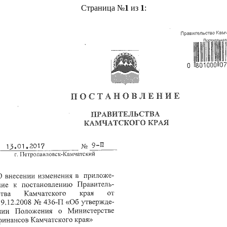
Страница №
1
из
1
: