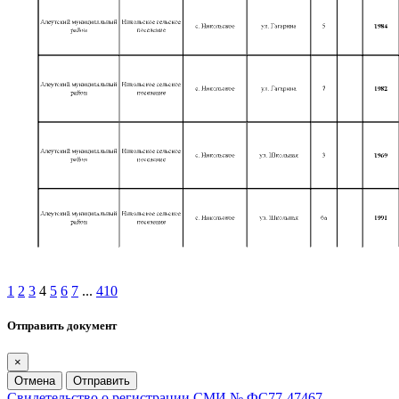
1
2
3
4
5
6
7
...
410
Отправить документ
×
Отмена
Отправить
Свидетельство о регистрации СМИ № ФС77-47467