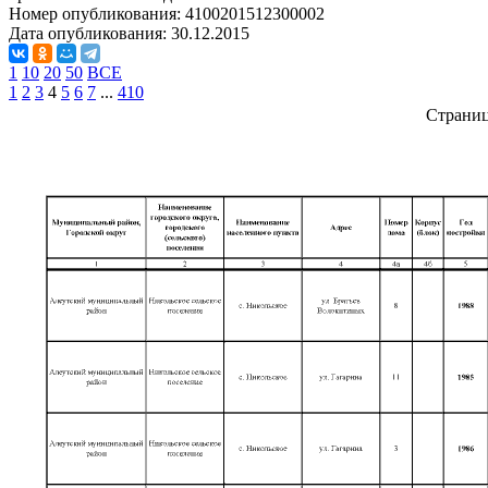
Номер опубликования:
4100201512300002
Дата опубликования:
30.12.2015
1
10
20
50
ВСЕ
1
2
3
4
5
6
7
...
410
Страни