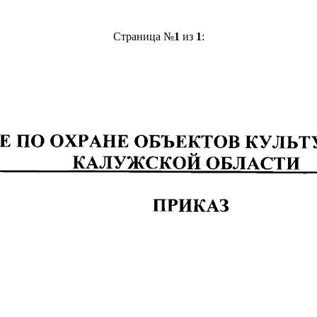
Страница №
1
из
1
: