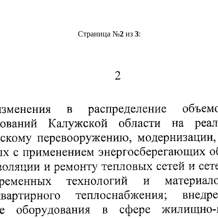
Страница №
2
из
3
: