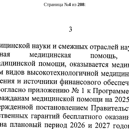
Страница №
4
из
208
: