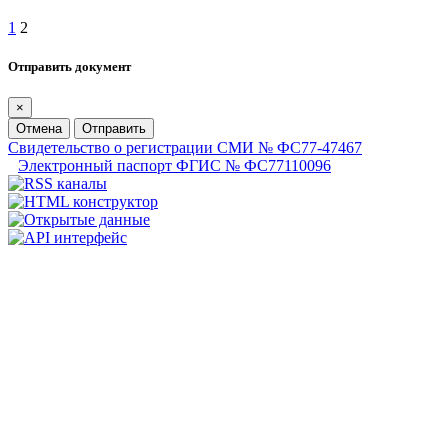
1
2
Отправить документ
×
Отмена
Отправить
Свидетельство о регистрации СМИ № ФС77-47467
Электронный паспорт ФГИС № ФС77110096