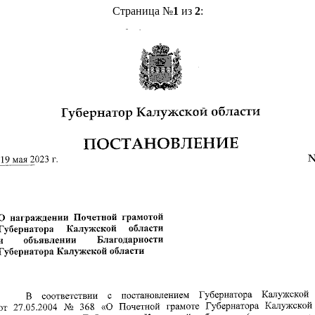
Страница №
1
из
2
: