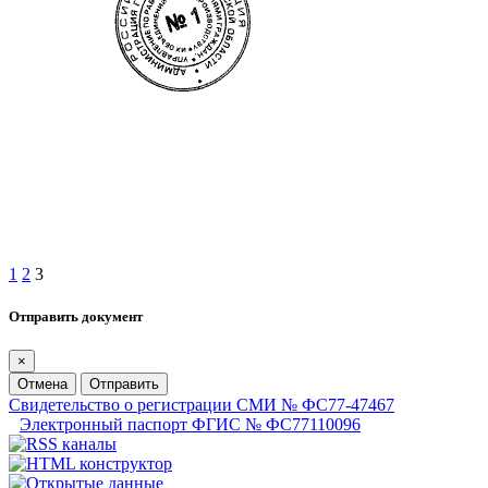
1
2
3
Отправить документ
×
Отмена
Отправить
Свидетельство о регистрации СМИ № ФС77-47467
Электронный паспорт ФГИС № ФС77110096