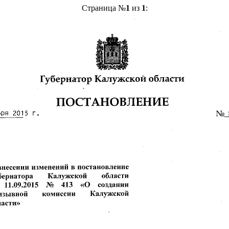
Страница №
1
из
1
: