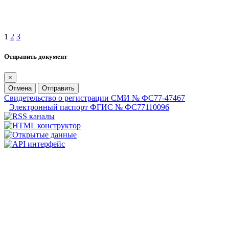
1
2
3
Отправить документ
×
Отмена
Отправить
Свидетельство о регистрации СМИ № ФС77-47467
Электронный паспорт ФГИС № ФС77110096