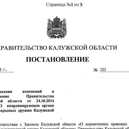
Страница №
1
из
3
: