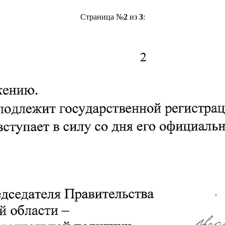
Страница №
2
из
3
: