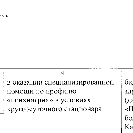
из
5
: