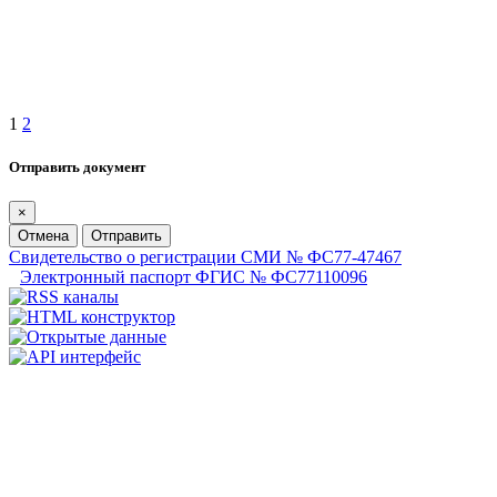
1
2
Отправить документ
×
Отмена
Отправить
Свидетельство о регистрации СМИ № ФС77-47467
Электронный паспорт ФГИС № ФС77110096