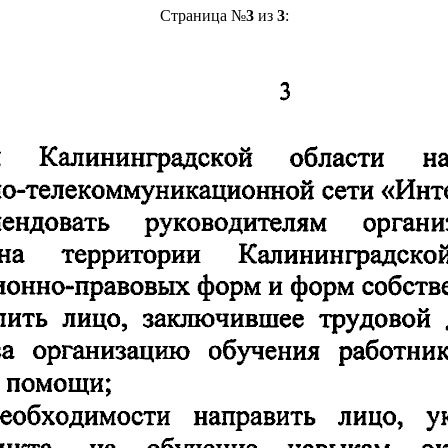
Страница №
3
из
3
: