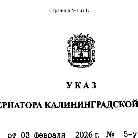
Страница №
1
из
1
: