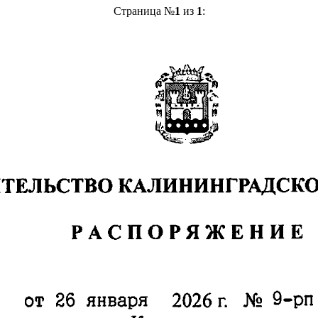
Страница №
1
из
1
: