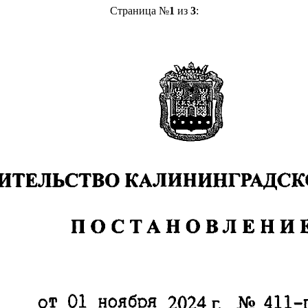
Страница №
1
из
3
: