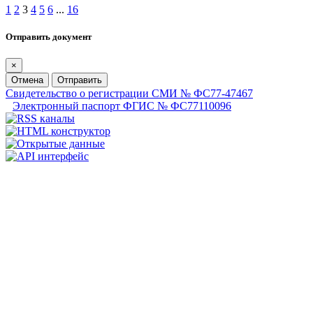
1
2
3
4
5
6
...
16
Отправить документ
×
Отмена
Отправить
Свидетельство о регистрации СМИ № ФС77-47467
Электронный паспорт ФГИС № ФС77110096