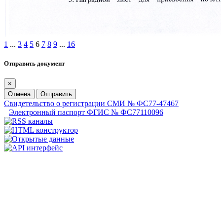
1
...
3
4
5
6
7
8
9
...
16
Отправить документ
×
Отмена
Отправить
Свидетельство о регистрации СМИ № ФС77-47467
Электронный паспорт ФГИС № ФС77110096