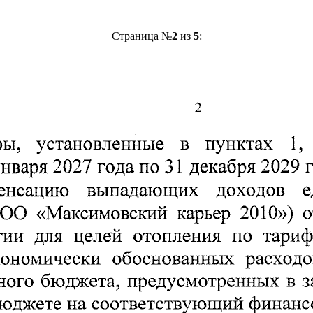
Страница №
2
из
5
: