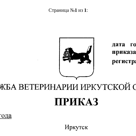
Страница №
1
из
1
: