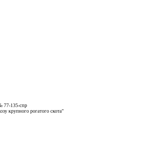
№ 77-135-спр
озу крупного рогатого скота"