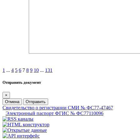
1
...
4
5
6
7
8
9
10
...
131
Отправить документ
×
Отмена
Отправить
Свидетельство о регистрации СМИ № ФС77-47467
Электронный паспорт ФГИС № ФС77110096