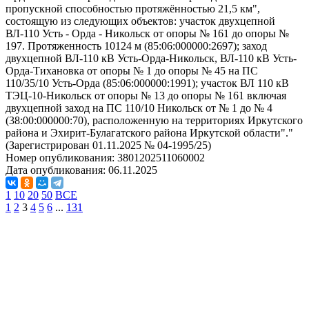
пропускной способностью протяжённостью 21,5 км",
состоящую из следующих объектов: участок двухцепной
ВЛ-110 Усть - Орда - Никольск от опоры № 161 до опоры №
197. Протяженность 10124 м (85:06:000000:2697); заход
двухцепной ВЛ-110 кВ Усть-Орда-Никольск, ВЛ-110 кВ Усть-
Орда-Тихановка от опоры № 1 до опоры № 45 на ПС
110/35/10 Усть-Орда (85:06:000000:1991); участок ВЛ 110 кВ
ТЭЦ-10-Никольск от опоры № 13 до опоры № 161 включая
двухцепной заход на ПС 110/10 Никольск от № 1 до № 4
(38:00:000000:70), расположенную на территориях Иркутского
района и Эхирит-Булагатского района Иркутской области"."
(Зарегистрирован 01.11.2025 № 04-1995/25)
Номер опубликования:
3801202511060002
Дата опубликования:
06.11.2025
1
10
20
50
ВСЕ
1
2
3
4
5
6
...
131