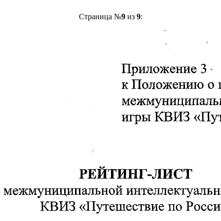
Страница №
9
из
9
: