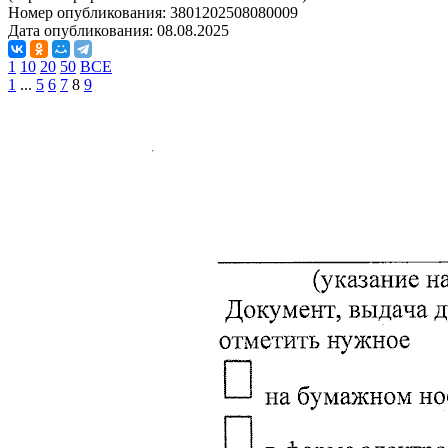
Номер опубликования:
3801202508080009
Дата опубликования:
08.08.2025
1
10
20
50
ВСЕ
1
...
5
6
7
8
9