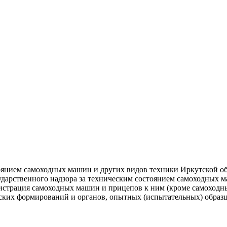
оянием самоходных машин и других видов техники Иркутской об
арственного надзора за техническим состоянием самоходных м
гистрация самоходных машин и прицепов к ним (кроме самоходн
ких формирований и органов, опытных (испытательных) образц