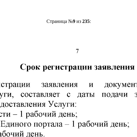
Страница №
9
из
235
: