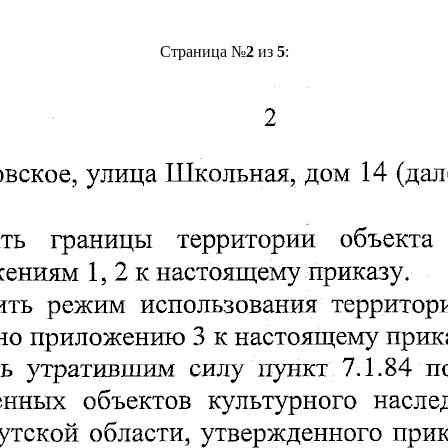
Страница №
2
из
5
: