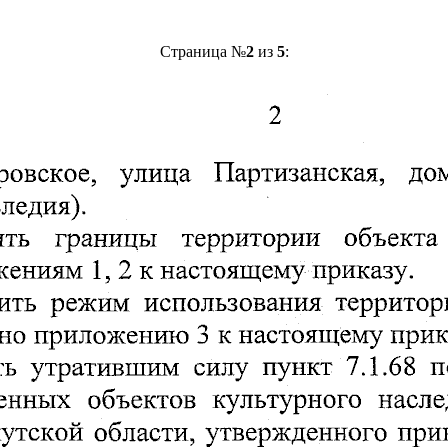
Страница №
2
из
5
: