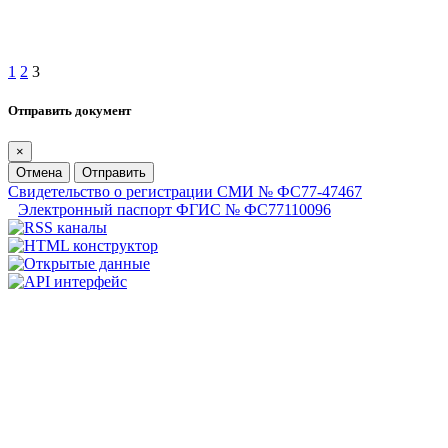
1
2
3
Отправить документ
×
Отмена
Отправить
Свидетельство о регистрации СМИ № ФС77-47467
Электронный паспорт ФГИС № ФС77110096